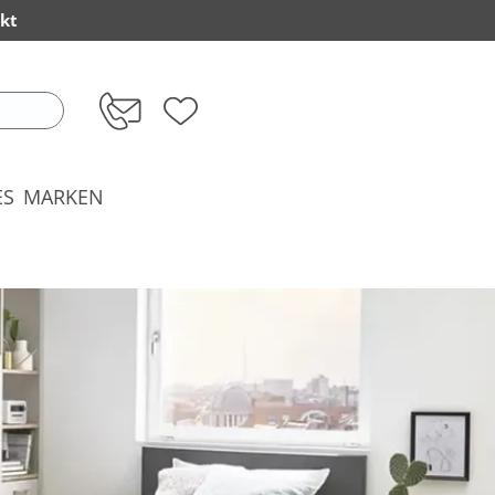
kt
ES
MARKEN