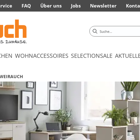
rvice
FAQ
Über uns
Jobs
Newsletter
Konta
CHEN
WOHNACCESSOIRES
SELECTION
SALE
AKTUELL
 WEIRAUCH