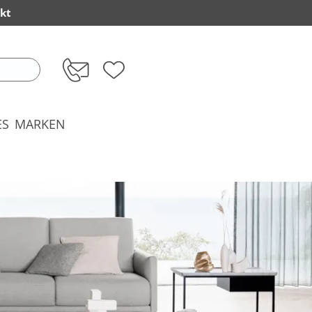
kt
ES
MARKEN