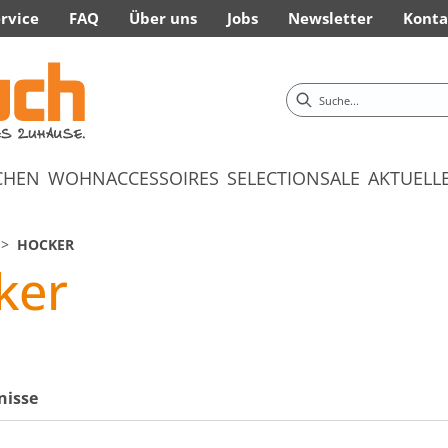
rvice
FAQ
Über uns
Jobs
Newsletter
Konta
CHEN
WOHNACCESSOIRES
SELECTION
SALE
AKTUELL
HOCKER
ker
nisse