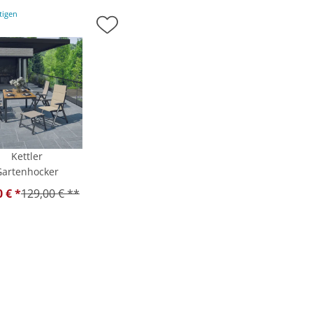
tigen
Kettler
Gartenhocker
0 € *
129,00 € **