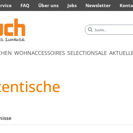
rvice
FAQ
Über uns
Jobs
Newsletter
Konta
CHEN
WOHNACCESSOIRES
SELECTION
SALE
AKTUELL
tentische
nisse