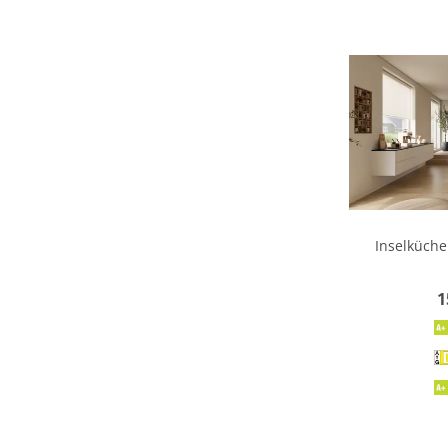
Inselküche
1