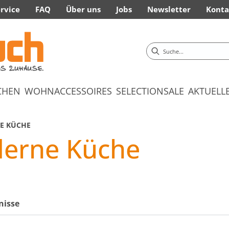
rvice
FAQ
Über uns
Jobs
Newsletter
Konta
CHEN
WOHNACCESSOIRES
SELECTION
SALE
AKTUELL
E KÜCHE
erne Küche
nisse