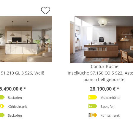
Contur-Küche
 51.210 GL 3 526, Weiß
Inselküche 57.150 CO 5 522, Ast
bianco hell gebürstet
5.490,00 € *
28.190,00 € *
Backofen
Muldenlüfter
Kühlschrank
Backofen
Backofen
Kühlschrank