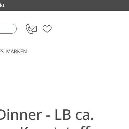
kt
ES
MARKEN
Dinner - LB ca.