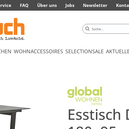
rvice
FAQ
Über uns
Jobs
Newsletter
Konta
CHEN
WOHNACCESSOIRES
SELECTION
SALE
AKTUELL
Esstisch 