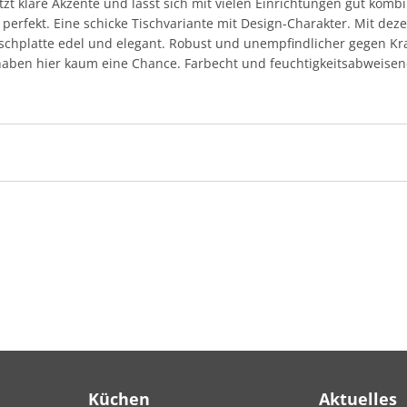
tzt klare Akzente und lässt sich mit vielen Einrichtungen gut komb
 perfekt. Eine schicke Tischvariante mit Design-Charakter. Mit dez
ischplatte edel und elegant. Robust und unempfindlicher gegen Krat
 haben hier kaum eine Chance. Farbecht und feuchtigkeitsabweisend 
Küchen
Aktuelles