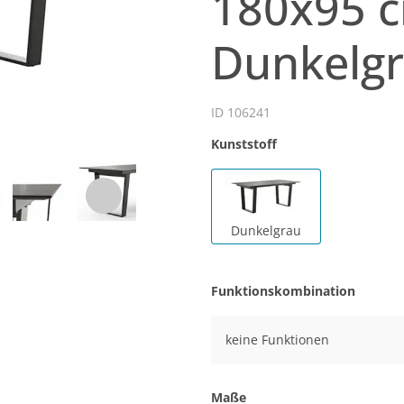
180x95 c
Dunkelg
ID 106241
Kunststoff
Dunkelgrau
Funktionskombination
keine Funktionen
Maße