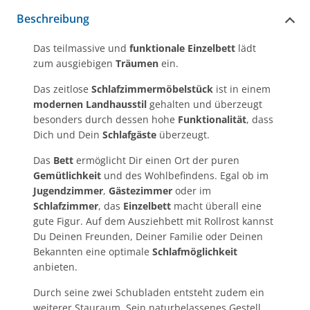
Beschreibung
Das teilmassive und
funktionale
Einzelbett
lädt
zum ausgiebigen
Träumen
ein.
Das zeitlose
Schlafzimmermöbelstück
ist in einem
modernen Landhausstil
gehalten und überzeugt
besonders durch dessen hohe
Funktionalität
, dass
Dich und Dein
Schlafgäste
überzeugt.
Das
Bett
ermöglicht Dir einen Ort der puren
Gemütlichkeit
und des Wohlbefindens. Egal ob im
Jugendzimmer
,
Gästezimmer
oder im
Schlafzimmer
, das
Einzelbett
macht überall eine
gute Figur. Auf dem Ausziehbett mit Rollrost kannst
Du Deinen Freunden, Deiner Familie oder Deinen
Bekannten eine optimale
Schlafmöglichkeit
anbieten.
Durch seine zwei Schubladen entsteht zudem ein
weiterer Stauraum. Sein naturbelassenes Gestell