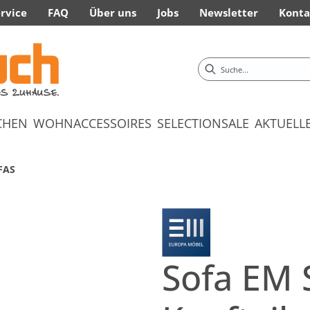
rvice
FAQ
Über uns
Jobs
Newsletter
Konta
CHEN
WOHNACCESSOIRES
SELECTION
SALE
AKTUELL
FAS
Sofa EM Si