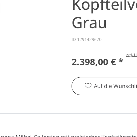
Kopfteilv
Grau
ID 1291429670
zzgl. 
2.398,00 € *
Auf die Wunschli
 Europa Möbel-Collection mit praktischer Kopfteilvers