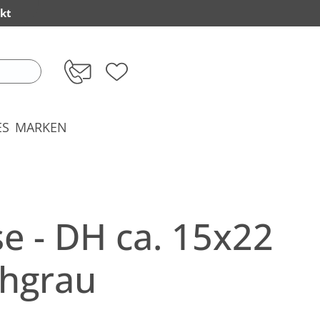
kt
ES
MARKEN
e - DH ca. 15x22
chgrau