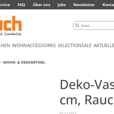
rvice
FAQ
Über uns
Jobs
Newsletter
Konta
CHEN
WOHNACCESSOIRES
SELECTION
SALE
AKTUELL
WOHN- & DEKOARTIKEL
Deko-Vas
cm, Rau
ID 147467