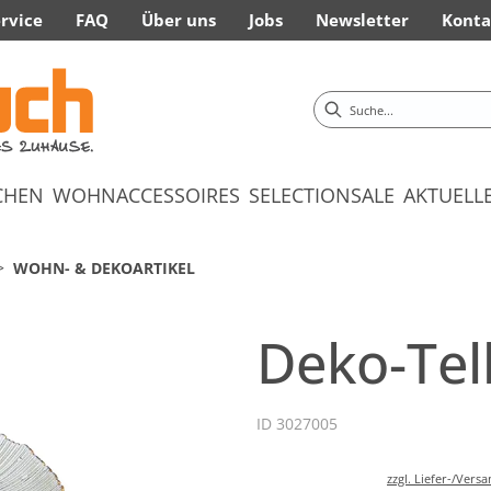
rvice
FAQ
Über uns
Jobs
Newsletter
Konta
CHEN
WOHNACCESSOIRES
SELECTION
SALE
AKTUELL
WOHN- & DEKOARTIKEL
Deko-Tell
ID 3027005
zzgl. Liefer-/Vers