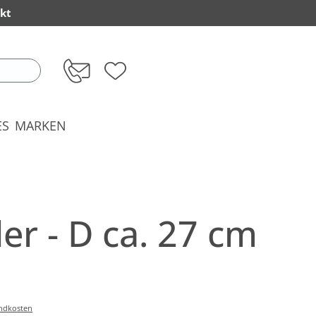
kt
ES
MARKEN
er - D ca. 27 cm
andkosten