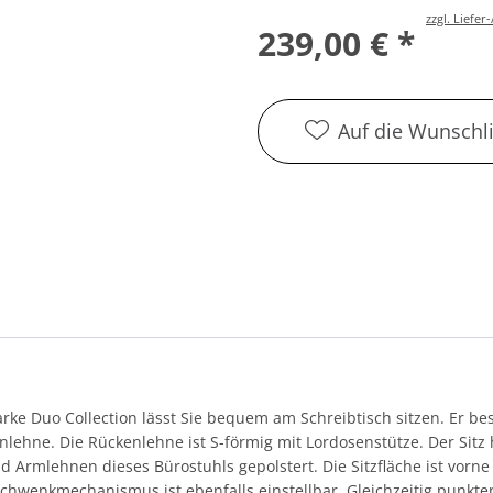
zzgl. Liefe
239,00 € *
Auf die Wunschli
ke Duo Collection lässt Sie bequem am Schreibtisch sitzen. Er be
nlehne. Die Rückenlehne ist S-förmig mit Lordosenstütze. Der Sitz 
d Armlehnen dieses Bürostuhls gepolstert. Die Sitzfläche ist vorne
 Schwenkmechanismus ist ebenfalls einstellbar. Gleichzeitig punkt