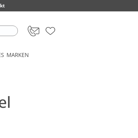
kt
ES
MARKEN
el