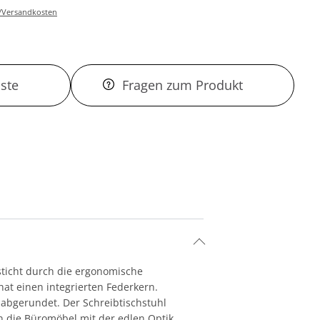
r-/Versandkosten
ste
Fragen zum Produkt
sticht durch die ergonomische
hat einen integrierten Federkern.
 abgerundet. Der Schreibtischstuhl
en die Büromöbel mit der edlen Optik