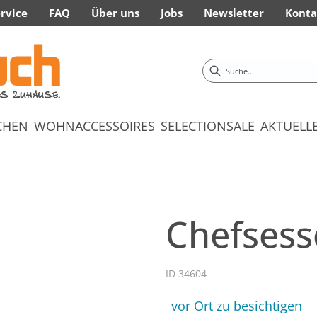
rvice
FAQ
Über uns
Jobs
Newsletter
Konta
CHEN
WOHNACCESSOIRES
SELECTION
SALE
AKTUELL
Chefsess
ID 34604
vor Ort zu besichtigen