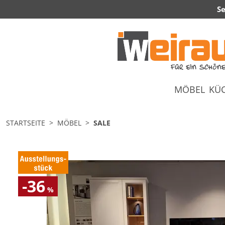
Se
MÖBEL
KÜ
STARTSEITE
MÖBEL
SALE
-36
%