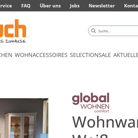
rvice
FAQ
Über uns
Jobs
Newsletter
Konta
CHEN
WOHNACCESSOIRES
SELECTION
SALE
AKTUELL
Wohnwand