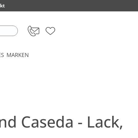
kt
ES
MARKEN
 Caseda - Lack,