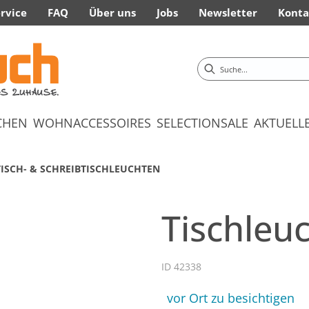
rvice
FAQ
Über uns
Jobs
Newsletter
Konta
CHEN
WOHNACCESSOIRES
SELECTION
SALE
AKTUELL
TISCH- & SCHREIBTISCHLEUCHTEN
Tischleu
ID 42338
vor Ort zu besichtigen