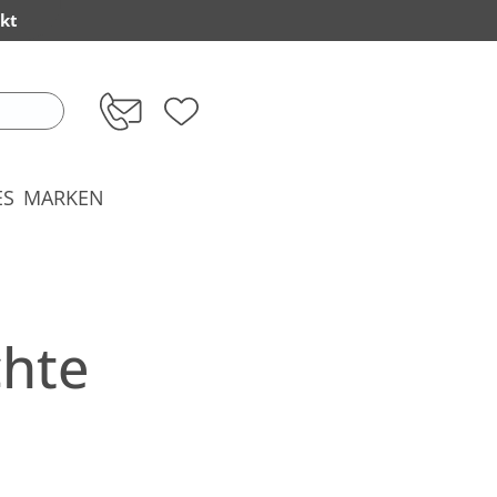
kt
ES
MARKEN
chte