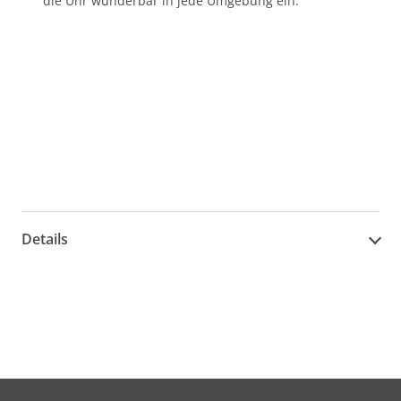
die Uhr wunderbar in jede Umgebung ein.
Details