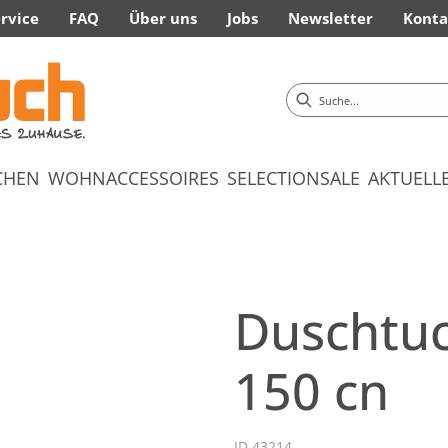
rvice
FAQ
Über uns
Jobs
Newsletter
Konta
CHEN
WOHNACCESSOIRES
SELECTION
SALE
AKTUELL
Duschtuc
150 cn
ID 43214