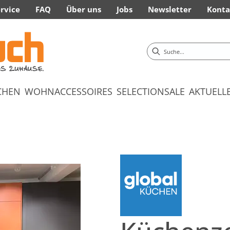
rvice
FAQ
Über uns
Jobs
Newsletter
Konta
CHEN
WOHNACCESSOIRES
SELECTION
SALE
AKTUELL