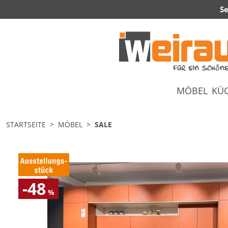
Se
MÖBEL
KÜ
STARTSEITE
MÖBEL
SALE
-48
%