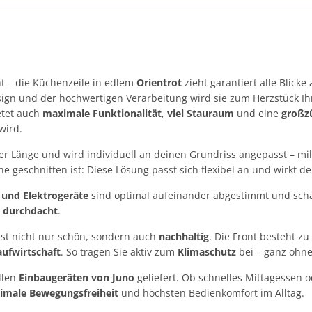
t – die Küchenzeile in edlem
Orientrot
zieht garantiert alle Blicke
gn und der hochwertigen Verarbeitung wird sie zum Herzstück Ih
ietet auch
maximale Funktionalität
,
viel Stauraum
und eine
großzü
wird.
er Länge und wird individuell an deinen Grundriss angepasst – mi
he geschnitten ist: Diese Lösung passt sich flexibel an und wirkt 
 und Elektrogeräte
sind optimal aufeinander abgestimmt und sch
 durchdacht
.
 ist nicht nur schön, sondern auch
nachhaltig
. Die Front besteht z
aufwirtschaft
. So tragen Sie aktiv zum
Klimaschutz
bei – ganz ohne
llen
Einbaugeräten von Juno
geliefert. Ob schnelles Mittagessen 
imale Bewegungsfreiheit
und höchsten Bedienkomfort im Alltag.