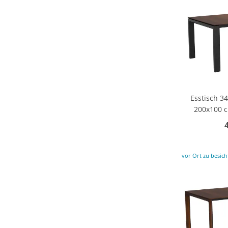
Esstisch 34
200x100 
vor Ort zu besich