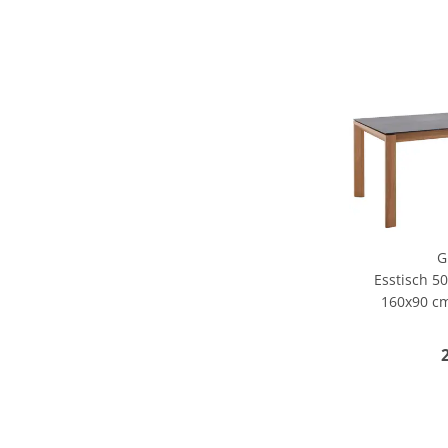
G
Esstisch 50
160x90 cm