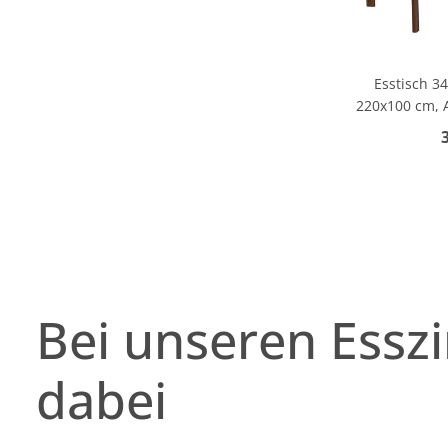
Esstisch 34
220x100 cm, 
Bei unseren Essz
dabei