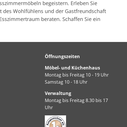
Esszimmermöbeln begeistern. Erleben Sie
Ort des Wohlfühlens und der Gastfreundschaft
 Esszimmertraum beraten. Schaffen Sie ein
Öffnungszeiten
Möbel- und Küchenhaus
Montag bis Freitag 10 - 19 Uhr
Samstag 10 - 18 Uhr
Verwaltung
Montag bis Freitag 8.30 bis 17
Uhr