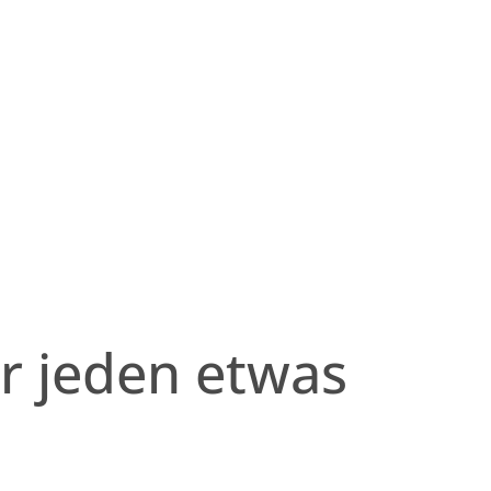
r jeden etwas