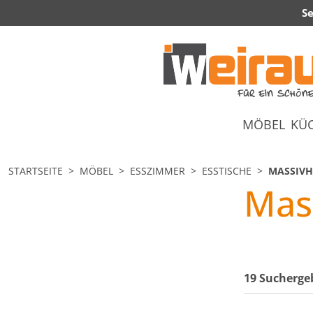
Se
MÖBEL
KÜ
STARTSEITE
MÖBEL
ESSZIMMER
ESSTISCHE
MASSIVH
Mass
19 Sucherge