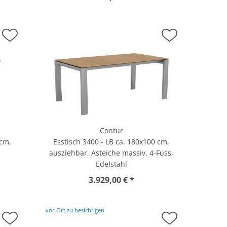
Contur
 cm,
Esstisch 3400 - LB ca. 180x100 cm,
ausziehbar, Asteiche massiv, 4-Fuss,
Edelstahl
3.929,00 € *
vor Ort zu besichtigen