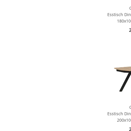
Esstisch Din
180x10
Esstisch Din
200x10