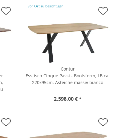
vor Ort zu besichtigen
Contur
er
Esstisch Cinque Passi - Bootsform, LB ca.
m,
220x95cm, Asteiche massiv bianco
au
2.598,00 € *