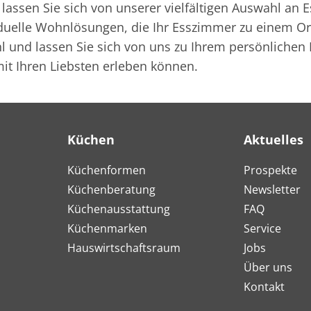
assen Sie sich von unserer vielfältigen Auswahl an 
ividuelle Wohnlösungen, die Ihr Esszimmer zu einem 
l und lassen Sie sich von uns zu Ihrem persönlichen
t Ihren Liebsten erleben können.
Küchen
Aktuelles
Küchenformen
Prospekte
Küchenberatung
Newsletter
Küchenausstattung
FAQ
Küchenmarken
Service
Hauswirtschaftsraum
Jobs
Über uns
Kontakt