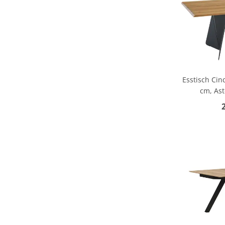
Esstisch Cin
cm, Ast