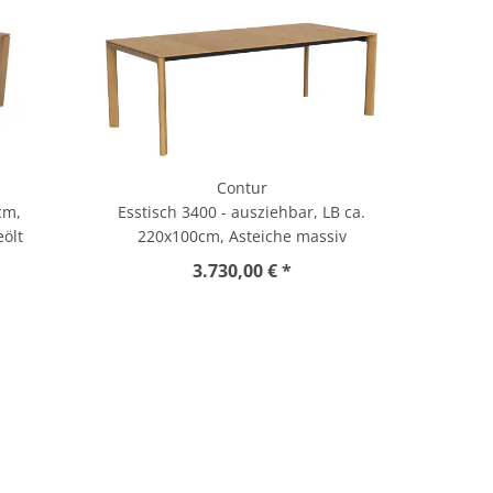
Contur
cm,
Esstisch 3400 - ausziehbar, LB ca.
eölt
220x100cm, Asteiche massiv
3.730,00 € *