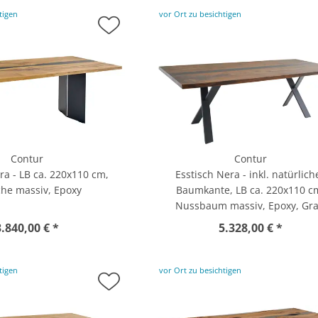
tigen
vor Ort zu besichtigen
Contur
Contur
ra - LB ca. 220x110 cm,
Esstisch Nera - inkl. natürlich
che massiv, Epoxy
Baumkante, LB ca. 220x110 c
Nussbaum massiv, Epoxy, Gr
3.840,00 € *
5.328,00 € *
tigen
vor Ort zu besichtigen