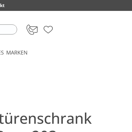
kt
ES
MARKEN
türenschrank