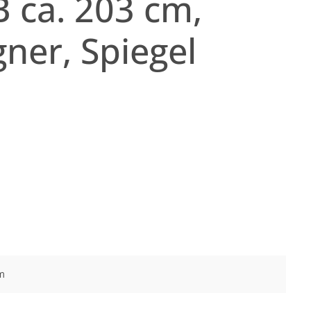
B ca. 203 cm,
er, Spiegel
m