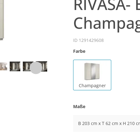
RIVASA- 
Champagn
ID 1291429608
Farbe
Champagner
Maße
B 203 cm x T 62 cm x H 210 c