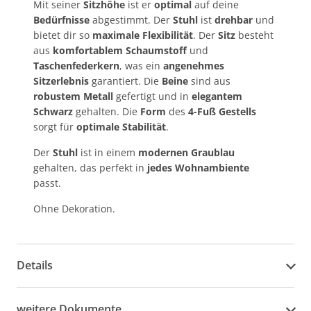
Mit seiner
Sitzhöhe
ist er
optimal
auf deine
Bedürfnisse
abgestimmt. Der
Stuhl
ist
drehbar
und
bietet dir so
maximale Flexibilität
. Der
Sitz
besteht
aus
komfortablem Schaumstoff
und
Taschenfederkern
, was ein
angenehmes
Sitzerlebnis
garantiert. Die
Beine
sind aus
robustem Metall
gefertigt und in
elegantem
Schwarz
gehalten. Die
Form
des
4-Fuß Gestells
sorgt für
optimale Stabilität
.
Der
Stuhl
ist in einem
modernen Graublau
gehalten, das perfekt in
jedes Wohnambiente
passt.
Ohne Dekoration.
Details
weitere Dokumente