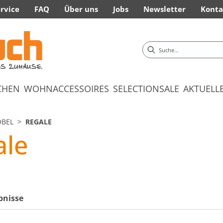
rvice
FAQ
Über uns
Jobs
Newsletter
Konta
CHEN
WOHNACCESSOIRES
SELECTION
SALE
AKTUELL
BEL
REGALE
ale
bnisse